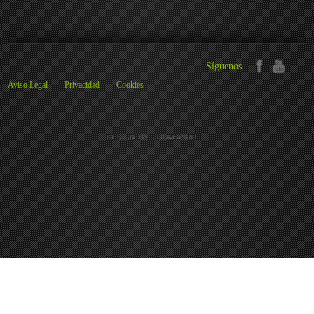
Síguenos..
Aviso Legal
Privacidad
Cookies
Preferencias de cookies
We use cookies to ensure you to get the best experience on our website. If you
decline the use of cookies, this website may not function as expected.
Analytics
Aceptar todas
Rechazar todas
Read more
Tools used to analyze