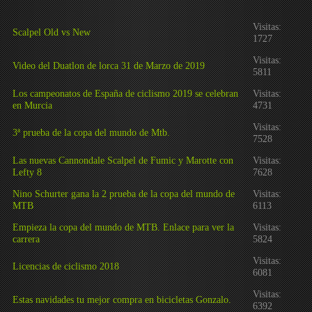
Visitas:
Scalpel Old vs New
1727
Visitas:
Video del Duatlon de lorca 31 de Marzo de 2019
5811
Los campeonatos de España de ciclismo 2019 se celebran
Visitas:
en Murcia
4731
Visitas:
3ª prueba de la copa del mundo de Mtb.
7528
Las nuevas Cannondale Scalpel de Fumic y Marotte con
Visitas:
Lefty 8
7628
Nino Schurter gana la 2 prueba de la copa del mundo de
Visitas:
MTB
6113
Empieza la copa del mundo de MTB. Enlace para ver la
Visitas:
carrera
5824
Visitas:
Licencias de ciclismo 2018
6081
Visitas:
Estas navidades tu mejor compra en bicicletas Gonzalo.
6392