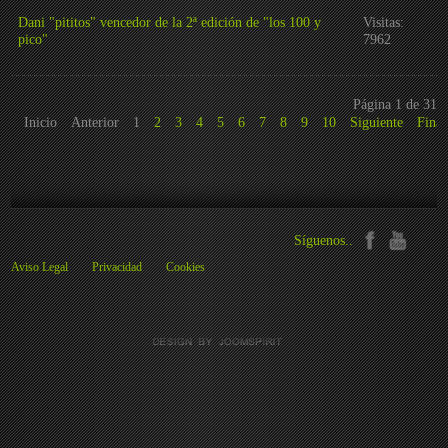
Dani "pititos" vencedor de la 2ª edición de "los 100 y
Visitas:
pico"
7962
Página 1 de 31
Inicio
Anterior
1
2
3
4
5
6
7
8
9
10
Siguiente
Final
Síguenos..
Aviso Legal
Privacidad
Cookies