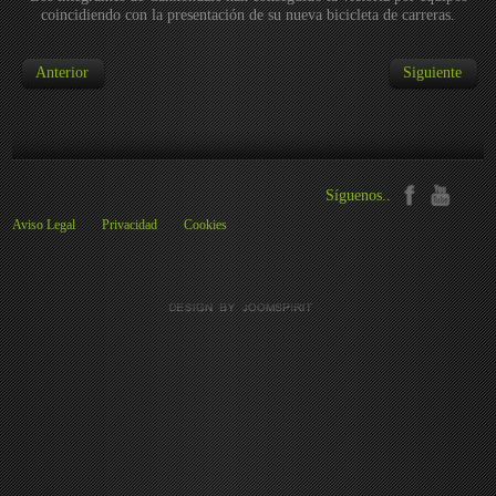
coincidiendo con la presentación de su nueva bicicleta de carreras.
Anterior
Siguiente
Síguenos..
Aviso Legal
Privacidad
Cookies