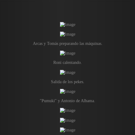
Arcas y Tomás preparando las máquinas.
Roni calentando.
Salida de los pekes.
"Pumuki" y Antonio de Alhama.