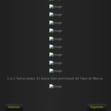
Los 2 Salvas juntos. El mayor lider provisional del Open de Murcia.
Anterior
Siguiente