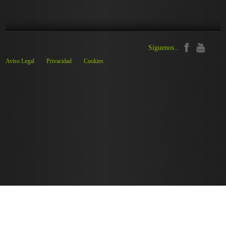
Síguenos..
Aviso Legal
Privacidad
Cookies
Preferencias de cookies
We use cookies to ensure you to get the best experience on our website. If you
decline the use of cookies, this website may not function as expected.
Analytics
Aceptar todas
Rechazar todas
Read more
Tools used to analyze