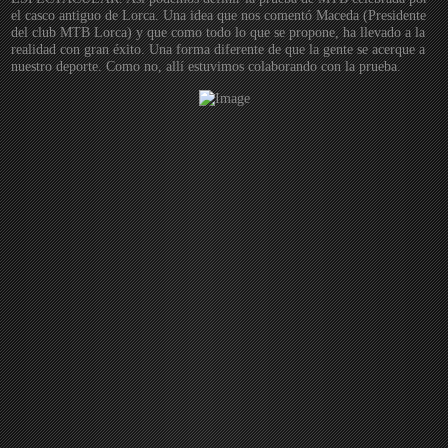
el casco antiguo de Lorca. Una idea que nos comentó Maceda (Presidente
del club MTB Lorca) y que como todo lo que se propone, ha llevado a la
realidad con gran éxito. Una forma diferente de que la gente se acerque a
nuestro deporte. Como no, allí estuvimos colaborando con la prueba.