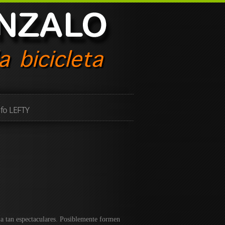
nfo LEFTY
a tan espectaculares. Posiblemente formen