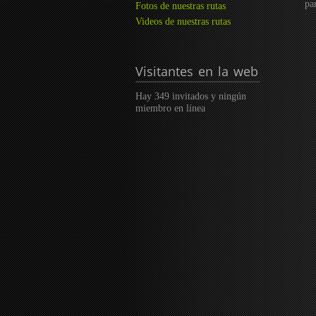
pa
Fotos de nuestras rutas
Videos de nuestras rutas
Visitantes
en la web
Hay 349 invitados y ningún
miembro en línea